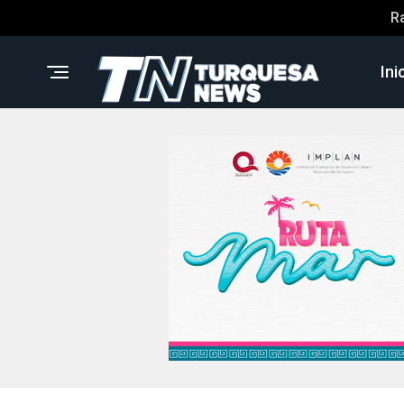
R
Ini