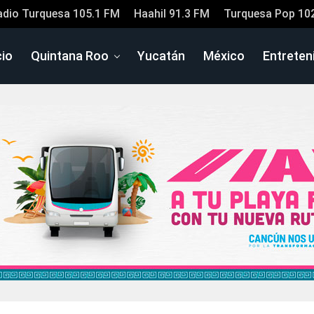
adio Turquesa 105.1 FM
Haahil 91.3 FM
Turquesa Pop 10
cio
Quintana Roo
Yucatán
México
Entreten