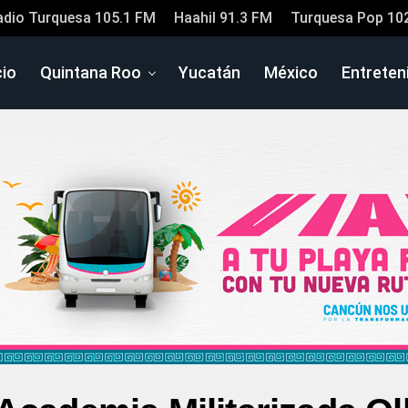
adio Turquesa 105.1 FM
Haahil 91.3 FM
Turquesa Pop 10
cio
Quintana Roo
Yucatán
México
Entreten