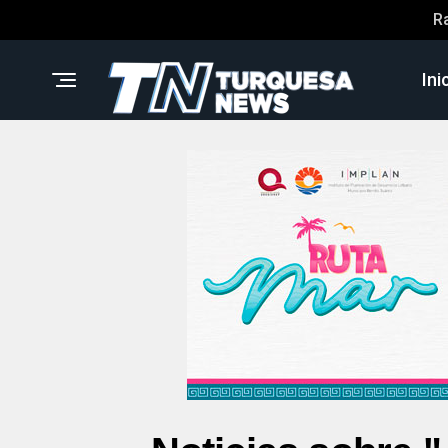
R
Ini