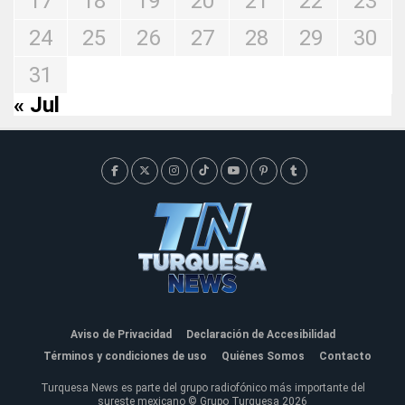
17
18
19
20
21
22
23
24
25
26
27
28
29
30
31
« Jul
Aviso de Privacidad
Declaración de Accesibilidad
Términos y condiciones de uso
Quiénes Somos
Contacto
Turquesa News es parte del grupo radiofónico más importante del
sureste mexicano © Grupo Turquesa 2026