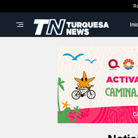
R
Ini