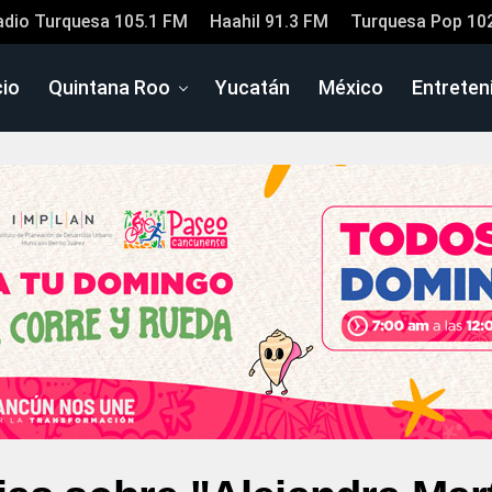
adio Turquesa 105.1 FM
Haahil 91.3 FM
Turquesa Pop 10
cio
Quintana Roo
Yucatán
México
Entreten