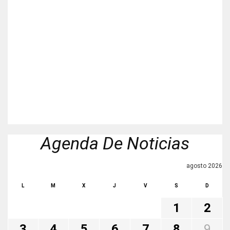
Agenda De Noticias
agosto 2026
L
M
X
J
V
S
D
1
2
3
4
5
6
7
8
9