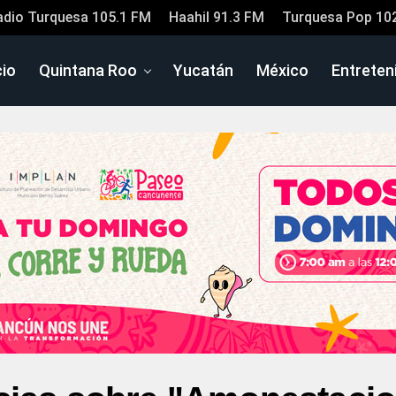
adio Turquesa 105.1 FM
Haahil 91.3 FM
Turquesa Pop 10
cio
Quintana Roo
Yucatán
México
Entreten