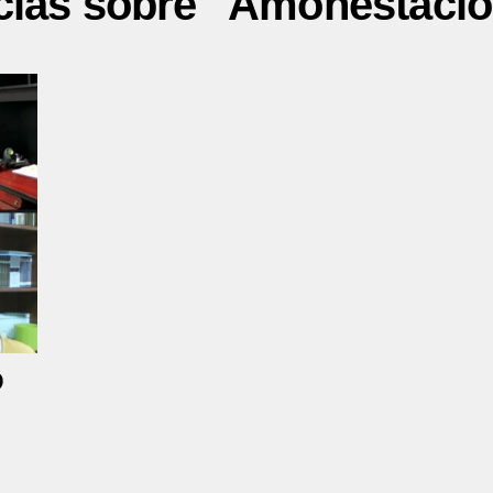
cias sobre "Amonestaci
O