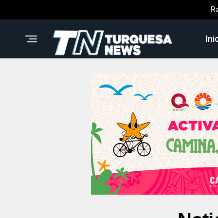
R
Ini