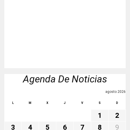
Agenda De Noticias
agosto 2026
L
M
X
J
V
S
D
1
2
3
4
5
6
7
8
9