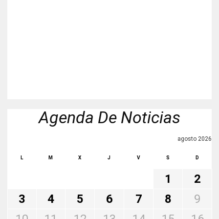
Agenda De Noticias
agosto 2026
L
M
X
J
V
S
D
1
2
3
4
5
6
7
8
9