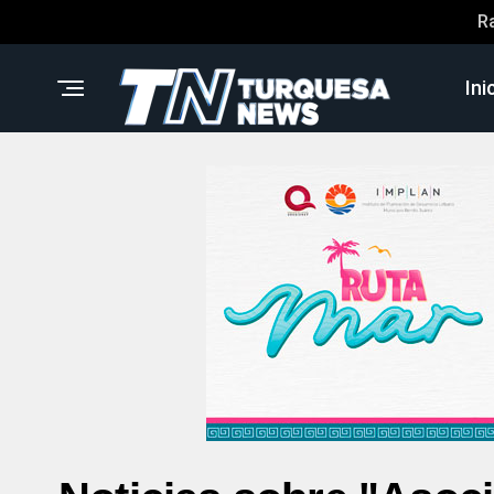
R
Ini