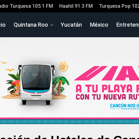
adio Turquesa 105.1 FM
Haahil 91.3 FM
Turquesa Pop 10
cio
Quintana Roo
Yucatán
México
Entreten