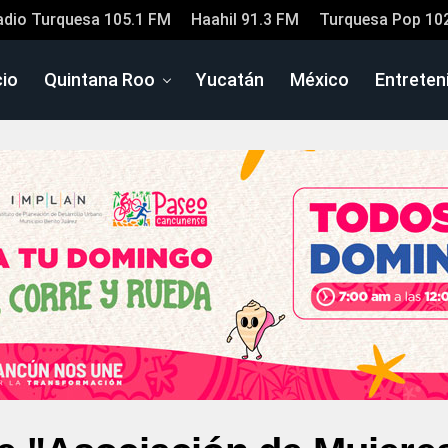
adio Turquesa 105.1 FM
Haahil 91.3 FM
Turquesa Pop 10
cio
Quintana Roo
Yucatán
México
Entreten