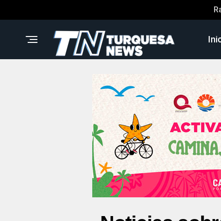
R
Ini