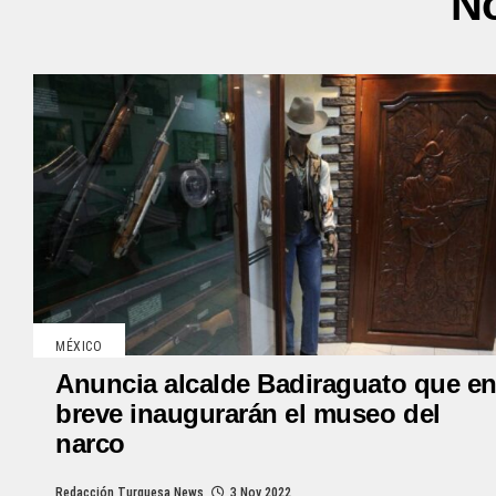
No
MÉXICO
Anuncia alcalde Badiraguato que e
breve inaugurarán el museo del
narco
Redacción Turquesa News
3 Nov 2022