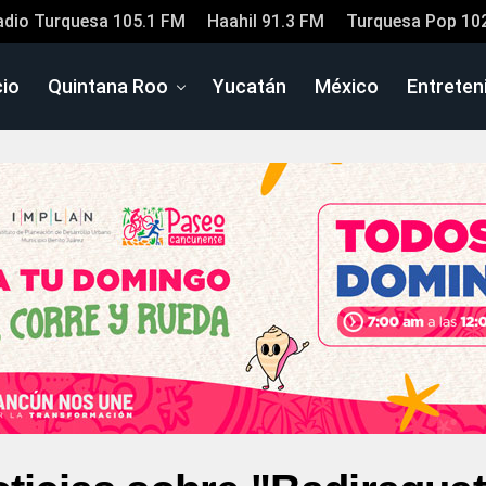
adio Turquesa 105.1 FM
Haahil 91.3 FM
Turquesa Pop 10
cio
Quintana Roo
Yucatán
México
Entreten