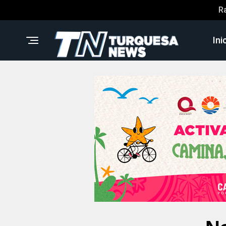
R
Ini