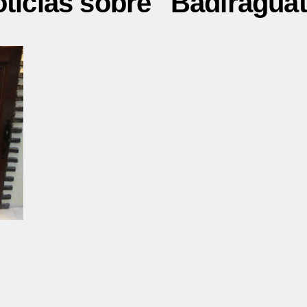
ticias sobre "Badiragua
n