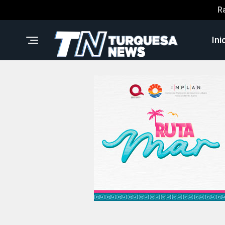
R
Ini