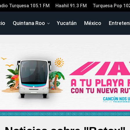
adio Turquesa 105.1 FM
Haahil 91.3 FM
Turquesa Pop 10
cio
Quintana Roo
Yucatán
México
Entreten