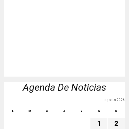
Agenda De Noticias
agosto 2026
L
M
X
J
V
S
D
1
2