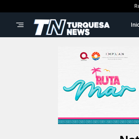
R
Ini