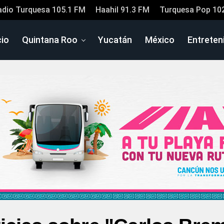
adio Turquesa 105.1 FM
Haahil 91.3 FM
Turquesa Pop 10
cio
Quintana Roo
Yucatán
México
Entreten