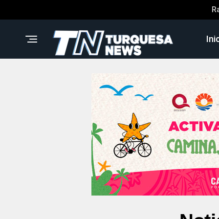
R
Ini