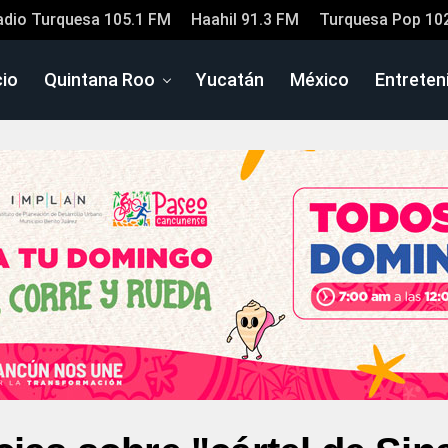
adio Turquesa 105.1 FM
Haahil 91.3 FM
Turquesa Pop 10
cio
Quintana Roo
Yucatán
México
Entreten