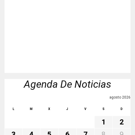
Agenda De Noticias
agosto 2026
L
M
X
J
V
S
D
1
2
3
4
5
6
7
8
9