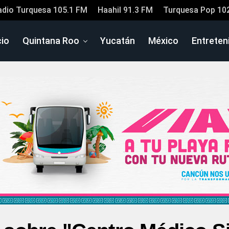
adio Turquesa 105.1 FM
Haahil 91.3 FM
Turquesa Pop 10
cio
Quintana Roo
Yucatán
México
Entreten