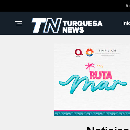
R
Ini