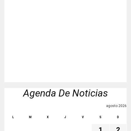
Agenda De Noticias
agosto 2026
L
M
X
J
V
S
D
1
2