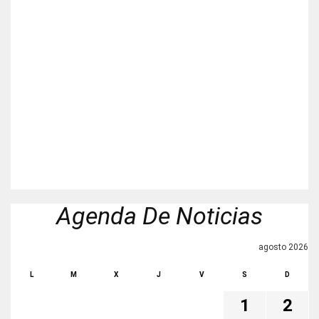
Agenda De Noticias
agosto 2026
L
M
X
J
V
S
D
1
2