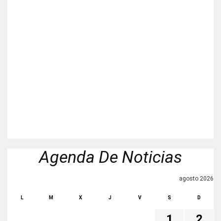
Agenda De Noticias
agosto 2026
L
M
X
J
V
S
D
1
2