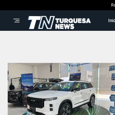
R
Ini