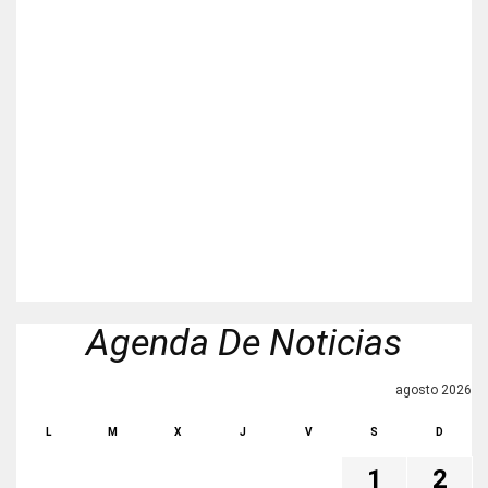
Agenda De Noticias
agosto 2026
L
M
X
J
V
S
D
1
2