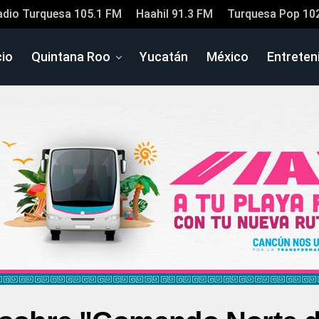
adio Turquesa 105.1 FM
Haahil 91.3 FM
Turquesa Pop 10
cio
Quintana Roo
Yucatán
México
Entreten