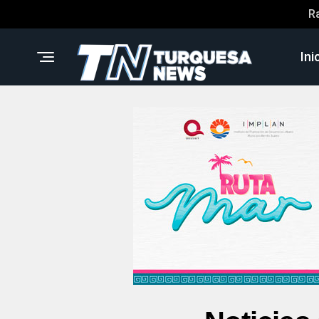
R
Ini