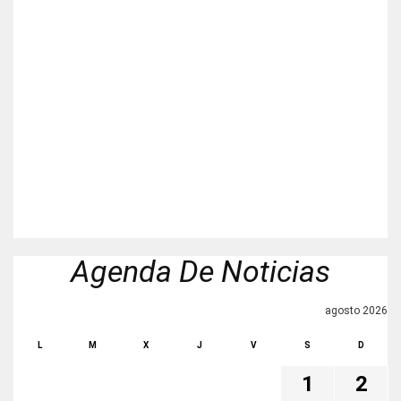
Agenda De Noticias
agosto 2026
L
M
X
J
V
S
D
1
2