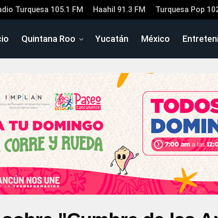
adio Turquesa 105.1 FM
Haahil 91.3 FM
Turquesa Pop 10
cio
Quintana Roo
Yucatán
México
Entreten