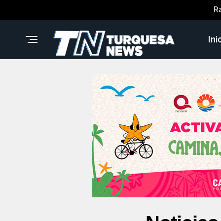
R
Ini