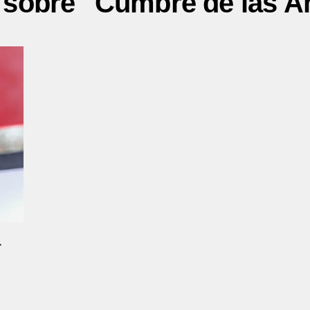
s sobre "Cumbre de las A
a