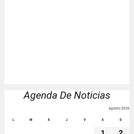
Agenda De Noticias
agosto 2026
L
M
X
J
V
S
D
1
2