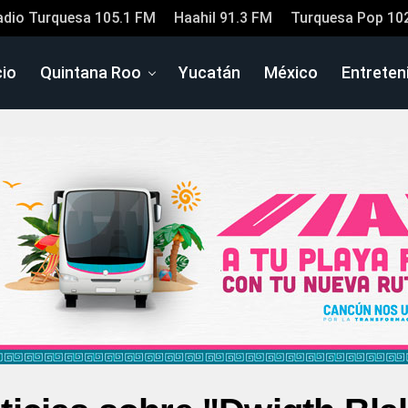
adio Turquesa 105.1 FM
Haahil 91.3 FM
Turquesa Pop 10
cio
Quintana Roo
Yucatán
México
Entreten