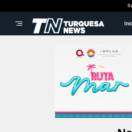
R
Ini