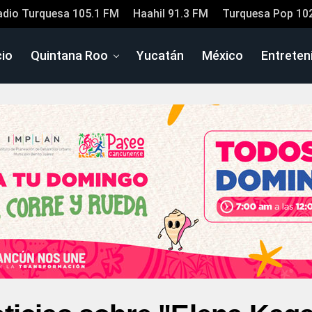
adio Turquesa 105.1 FM
Haahil 91.3 FM
Turquesa Pop 10
cio
Quintana Roo
Yucatán
México
Entreten