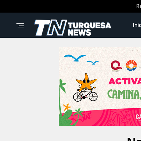
R
Ini