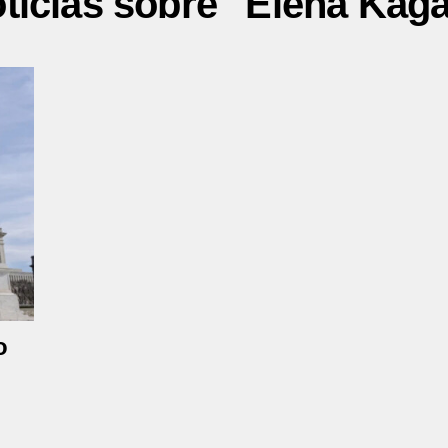
ticias sobre "Elena Kag
o