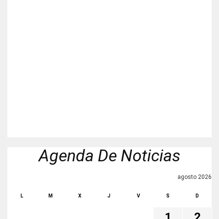
Agenda De Noticias
agosto 2026
L
M
X
J
V
S
D
1
2