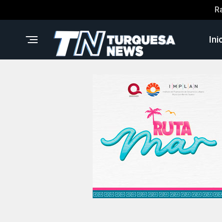
R
Ini