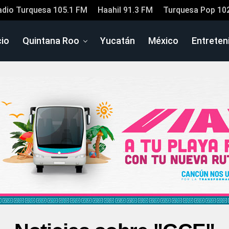
adio Turquesa 105.1 FM
Haahil 91.3 FM
Turquesa Pop 10
cio
Quintana Roo
Yucatán
México
Entreten