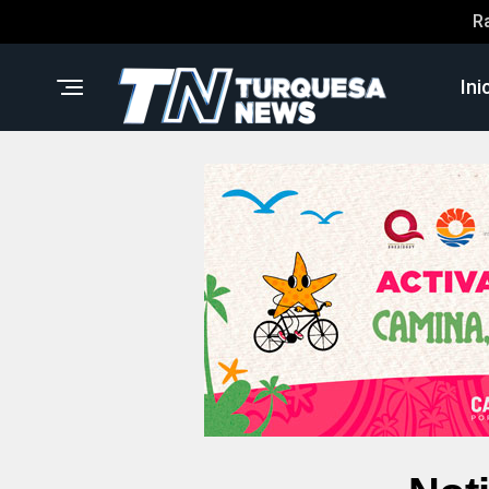
R
Ini