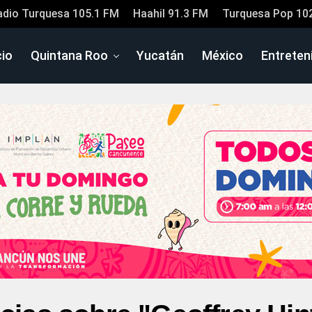
adio Turquesa 105.1 FM
Haahil 91.3 FM
Turquesa Pop 10
cio
Quintana Roo
Yucatán
México
Entreten