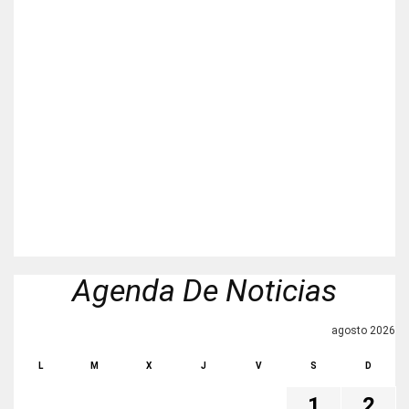
Agenda De Noticias
agosto 2026
L
M
X
J
V
S
D
1
2