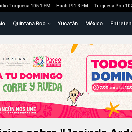
adio Turquesa 105.1 FM
Haahil 91.3 FM
Turquesa Pop 10
cio
Quintana Roo
Yucatán
México
Entreten