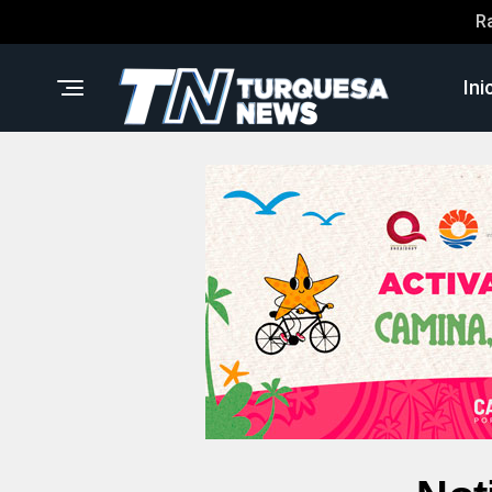
R
Ini