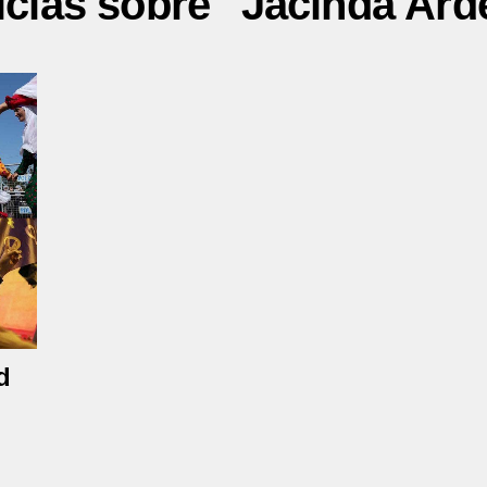
icias sobre "Jacinda Ard
d