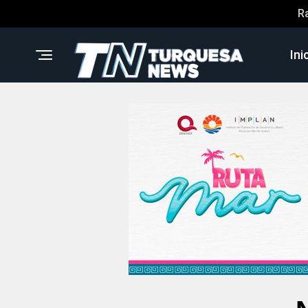
R
Ini