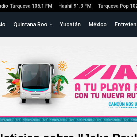
adio Turquesa 105.1 FM
Haahil 91.3 FM
Turquesa Pop 10
cio
Quintana Roo
Yucatán
México
Entreten