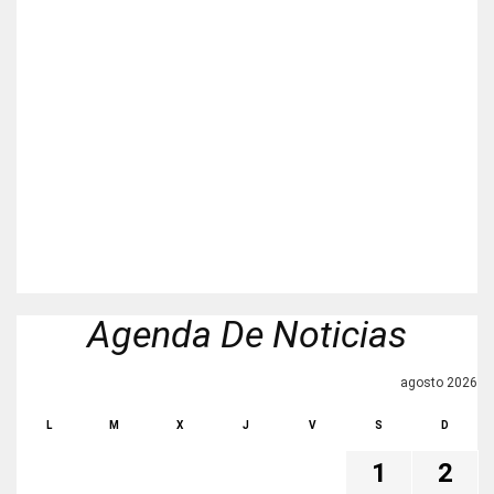
Agenda De Noticias
agosto 2026
L
M
X
J
V
S
D
1
2