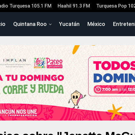
adio Turquesa 105.1 FM
Haahil 91.3 FM
Turquesa Pop 10
cio
Quintana Roo
Yucatán
México
Entreten