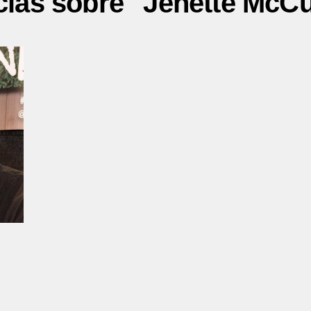
cias sobre "Jenette McC