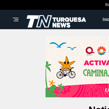
R
Ini