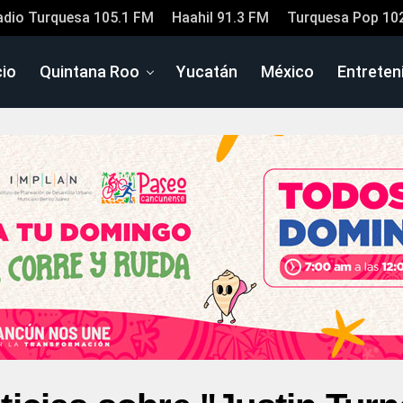
adio Turquesa 105.1 FM
Haahil 91.3 FM
Turquesa Pop 10
cio
Quintana Roo
Yucatán
México
Entreten