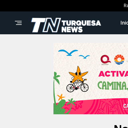
R
Ini