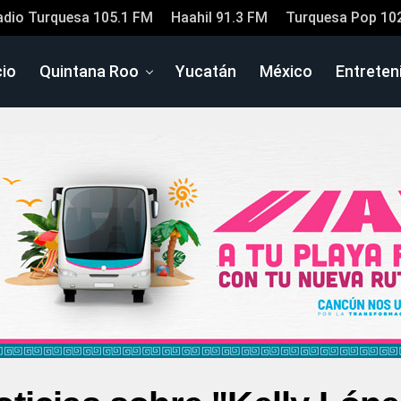
adio Turquesa 105.1 FM
Haahil 91.3 FM
Turquesa Pop 10
cio
Quintana Roo
Yucatán
México
Entreten