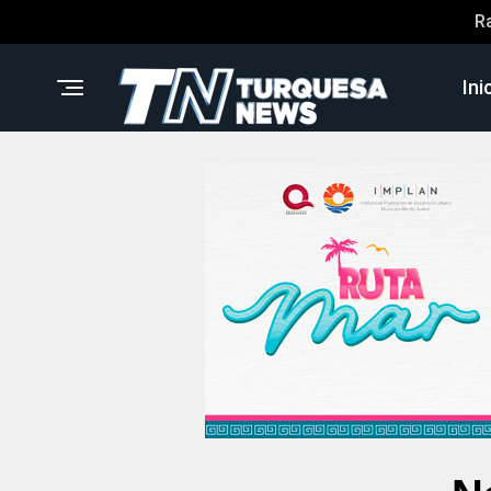
R
Ini