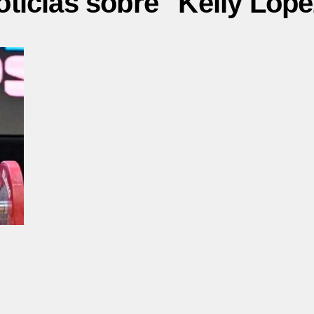
oticias sobre "Kelly Lópe