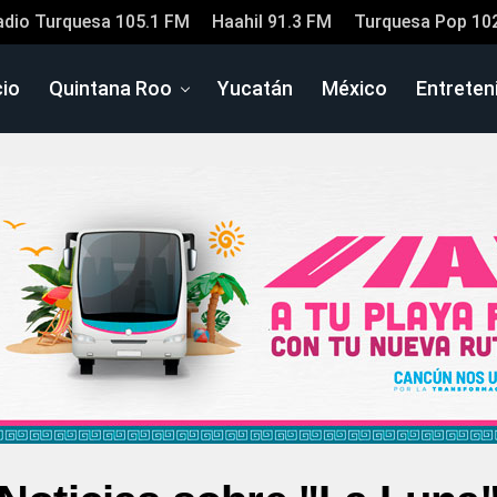
adio Turquesa 105.1 FM
Haahil 91.3 FM
Turquesa Pop 10
cio
Quintana Roo
Yucatán
México
Entreten