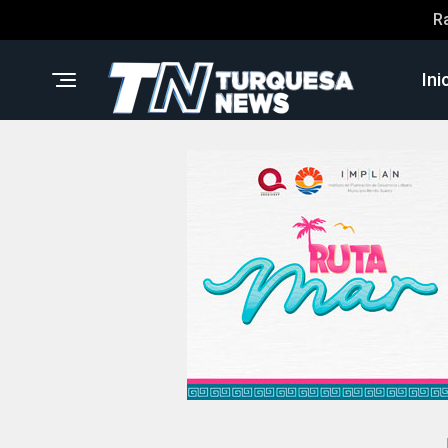
R
Ini