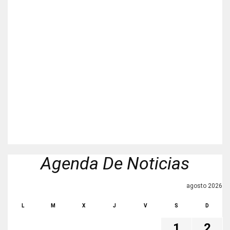
Agenda De Noticias
agosto 2026
L
M
X
J
V
S
D
1
2