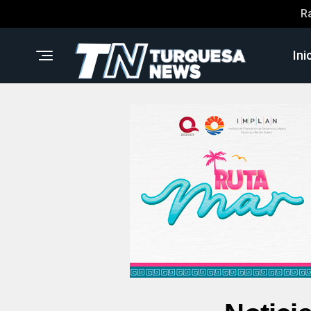
R
Ini