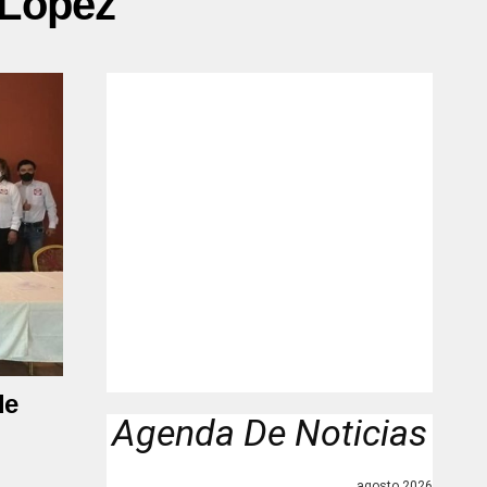
 López"
de
Agenda De Noticias
agosto 2026