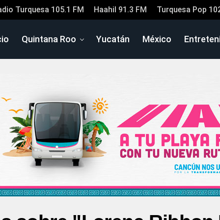
adio Turquesa 105.1 FM
Haahil 91.3 FM
Turquesa Pop 10
cio
Quintana Roo
Yucatán
México
Entreten