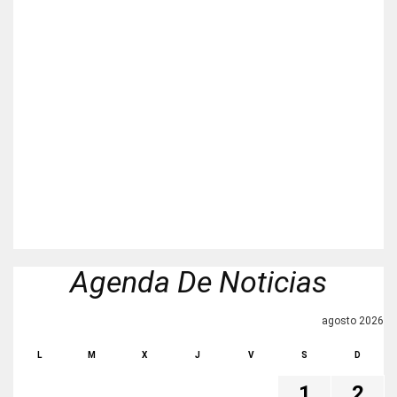
Agenda De Noticias
agosto 2026
L
M
X
J
V
S
D
1
2