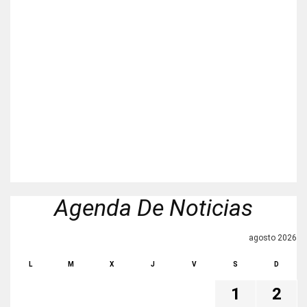
Agenda De Noticias
agosto 2026
L
M
X
J
V
S
D
1
2