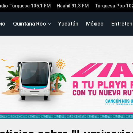
adio Turquesa 105.1 FM
Haahil 91.3 FM
Turquesa Pop 10
cio
Quintana Roo
Yucatán
México
Entreten