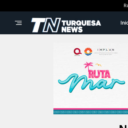
R
Ini