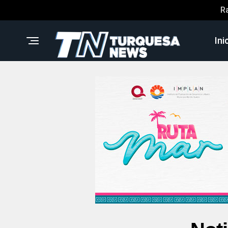
R
Ini