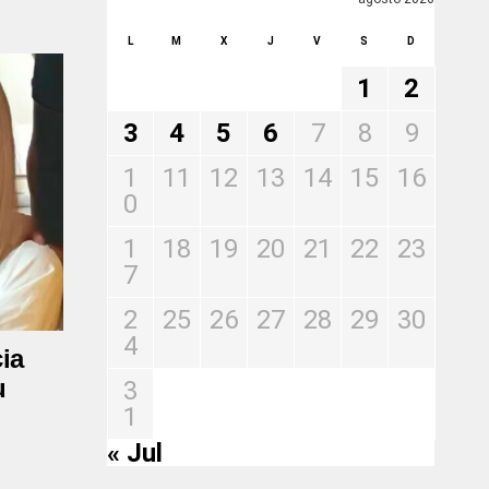
L
M
X
J
V
S
D
1
2
3
4
5
6
7
8
9
1
11
12
13
14
15
16
0
1
18
19
20
21
22
23
7
2
25
26
27
28
29
30
4
ia
u
3
1
« Jul