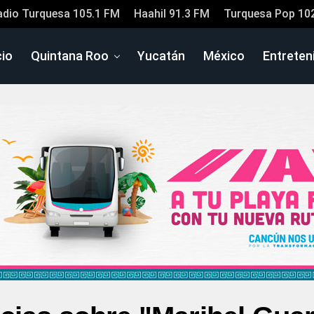
adio Turquesa 105.1 FM
Haahil 91.3 FM
Turquesa Pop 10
cio
Quintana Roo
Yucatán
México
Entreten