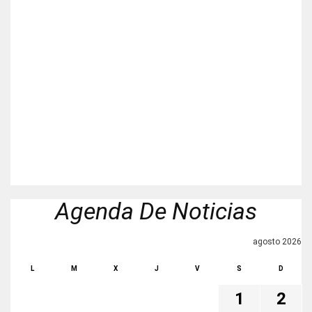
Agenda De Noticias
agosto 2026
L
M
X
J
V
S
D
1
2