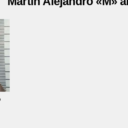
 "Martín Alejandro «M» 
o