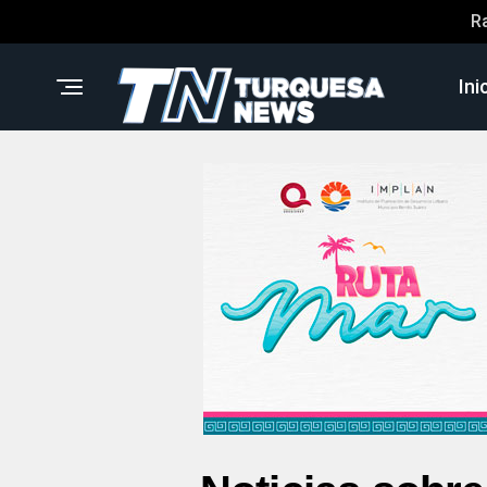
R
Ini