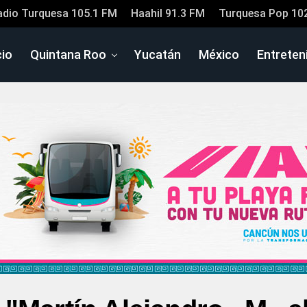
adio Turquesa 105.1 FM
Haahil 91.3 FM
Turquesa Pop 10
cio
Quintana Roo
Yucatán
México
Entreten