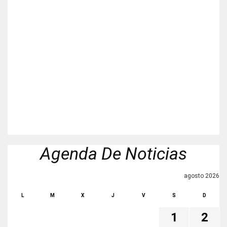
Agenda De Noticias
agosto 2026
L
M
X
J
V
S
D
1
2