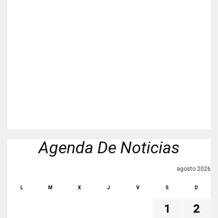
Agenda De Noticias
agosto 2026
L
M
X
J
V
S
D
1
2