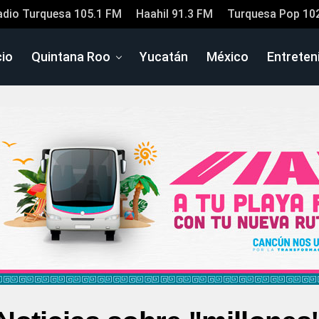
adio Turquesa 105.1 FM
Haahil 91.3 FM
Turquesa Pop 10
cio
Quintana Roo
Yucatán
México
Entreten