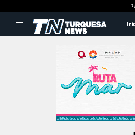
R
Ini